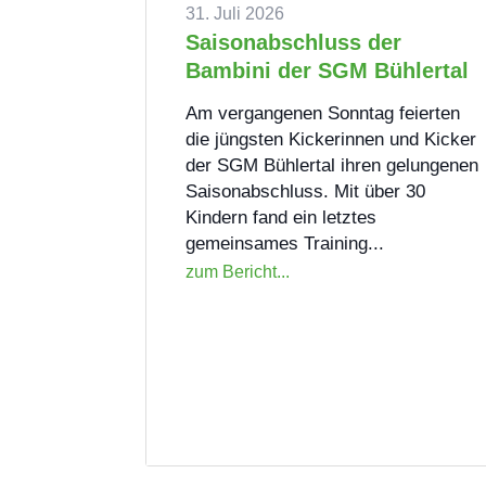
31. Juli 2026
Saisonabschluss der
Bambini der SGM Bühlertal
Am vergangenen Sonntag feierten
von
Heiko Schwarz
|
|
Fussball Jugend
| 0
die jüngsten Kickerinnen und Kicker
Kommentieren
der SGM Bühlertal ihren gelungenen
Saisonabschluss. Mit über 30
Kindern fand ein letztes
gemeinsames Training...
zum Bericht...